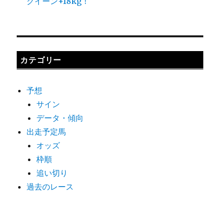
クイーン+18kg！
カテゴリー
予想
サイン
データ・傾向
出走予定馬
オッズ
枠順
追い切り
過去のレース