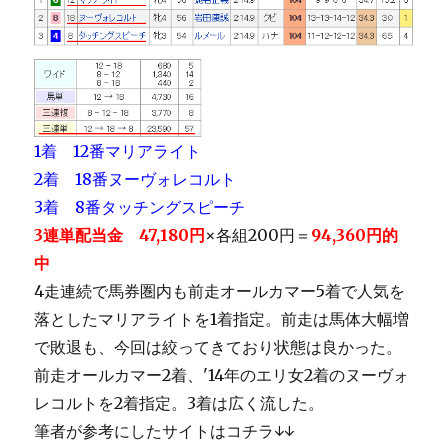
1着 12番マリアライト
2着 18番ヌーヴォレコルト
3着 8番タッチングスピーチ
3連単配当金 47,180円
×各組200円＝
94,360円的
中
4走連続で馬券圏内も前走オールカマー5着で人気を
落としたマリアライトを1着指定。前走は馬体大幅増
で敗退も、今回は絞ってきており状態は良かった。
前走オールカマー2着、'14年のエリ女2着のヌーヴォ
レコルトを2着指定。3着は広く流した。
筆者が参考にしたサイトはコチラ↓↓