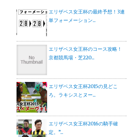
エリザベス女王杯の最終予想！3連
単フォーメーション...
エリザベス女王杯のコース攻略！
京都競馬場・芝220...
エリザベス女王杯2015の見どこ
ろ。ラキシスとヌー...
エリザベス女王杯2016の騎手確
定。”...