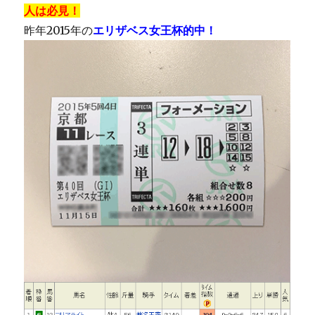
人は必見！
昨年2015年の
エリザベス女王杯的中！