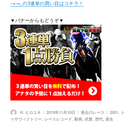
→→
,
の3連単の買い目はコチラ！
▼バナーからもどうぞ▼
投
H. ヒロユキ
投
2015年11月10日
カ
過去のレース
タ
2001
,
ト
稿
稿
テ
グ
ゥザヴィクトリー
,
レースレコード
,
動画
,
武豊
,
歴代
,
過去
者
日:
ゴ
リ