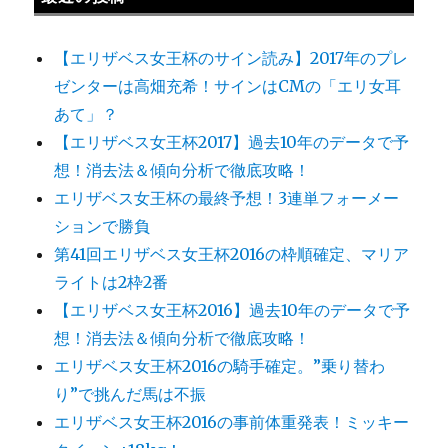
【エリザベス女王杯のサイン読み】2017年のプレ
ゼンターは高畑充希！サインはCMの「エリ女耳
あて」？
【エリザベス女王杯2017】過去10年のデータで予
想！消去法＆傾向分析で徹底攻略！
エリザベス女王杯の最終予想！3連単フォーメー
ションで勝負
第41回エリザベス女王杯2016の枠順確定、マリア
ライトは2枠2番
【エリザベス女王杯2016】過去10年のデータで予
想！消去法＆傾向分析で徹底攻略！
エリザベス女王杯2016の騎手確定。”乗り替わ
り”で挑んだ馬は不振
エリザベス女王杯2016の事前体重発表！ミッキー