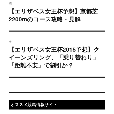
前
稿
【エリザベス女王杯予想】京都芝
過
2200mのコース攻略・見解
去
ナ
の
ビ
投
稿:
ゲ
次
【エリザベス女王杯2015予想】ク
次
ー
イーンズリング、「乗り替わり」
の
シ
投
「距離不安」で割引か？
稿:
ョ
ン
オススメ競馬情報サイト