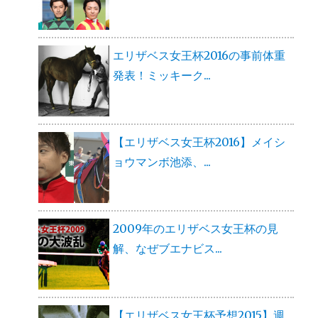
エリザベス女王杯2016の事前体重
発表！ミッキーク...
【エリザベス女王杯2016】メイシ
ョウマンボ池添、...
2009年のエリザベス女王杯の見
解、なぜブエナビス...
【エリザベス女王杯予想2015】週