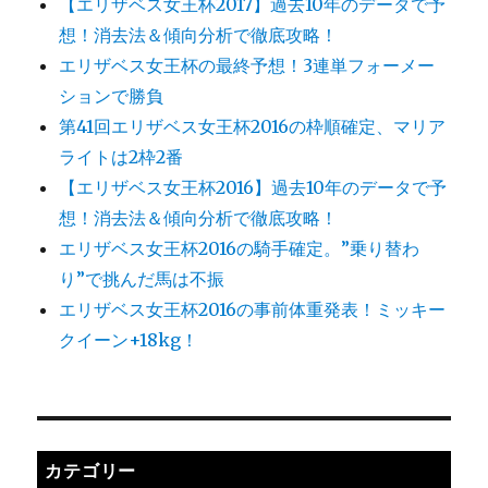
【エリザベス女王杯2017】過去10年のデータで予
想！消去法＆傾向分析で徹底攻略！
エリザベス女王杯の最終予想！3連単フォーメー
ションで勝負
第41回エリザベス女王杯2016の枠順確定、マリア
ライトは2枠2番
【エリザベス女王杯2016】過去10年のデータで予
想！消去法＆傾向分析で徹底攻略！
エリザベス女王杯2016の騎手確定。”乗り替わ
り”で挑んだ馬は不振
エリザベス女王杯2016の事前体重発表！ミッキー
クイーン+18kg！
カテゴリー