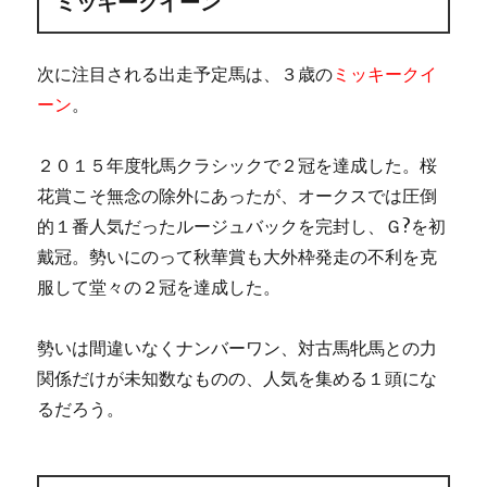
ミッキークイーン
次に注目される出走予定馬は、３歳の
ミッキークイ
ーン
。
２０１５年度牝馬クラシックで２冠を達成した。桜
花賞こそ無念の除外にあったが、オークスでは圧倒
的１番人気だったルージュバックを完封し、Ｇ?を初
戴冠。勢いにのって秋華賞も大外枠発走の不利を克
服して堂々の２冠を達成した。
勢いは間違いなくナンバーワン、対古馬牝馬との力
関係だけが未知数なものの、人気を集める１頭にな
るだろう。