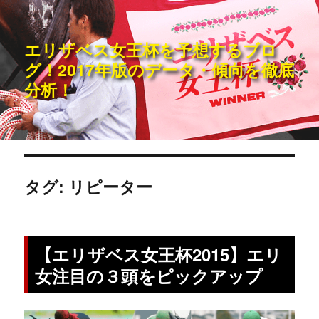
エリザベス女王杯を予想するブロ
グ！2017年版のデータ・傾向を徹底
分析！
タグ: リピーター
【エリザベス女王杯2015】エリ
女注目の３頭をピックアップ