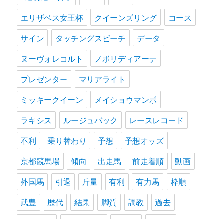
エリザベス女王杯
クイーンズリング
コース
サイン
タッチングスピーチ
データ
ヌーヴォレコルト
ノボリディアーナ
プレゼンター
マリアライト
ミッキークイーン
メイショウマンボ
ラキシス
ルージュバック
レースレコード
不利
乗り替わり
予想
予想オッズ
京都競馬場
傾向
出走馬
前走着順
動画
外国馬
引退
斤量
有利
有力馬
枠順
武豊
歴代
結果
脚質
調教
過去