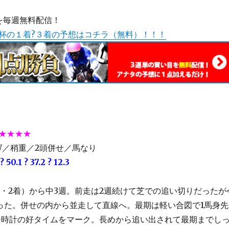
を毎週無料配信！
杯の１着?３着の予想はコチラ（無料）！！！
★★★★
CW／稍重／2頭併せ／馬なり
? 50.1 ? 37.2 ? 12.3
1・2着）から中3週。前走は2週続けて芝での追い切りだったが
った。併せの内から並走して直線へ。最期は軽い合図で1馬身先
1番時計の好タイムをマーク。長めから追い出されて最期までし