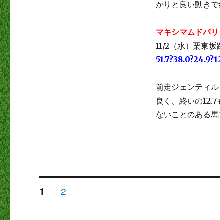
かりと良い動きで
マキシマムドパリ
11/2（水）栗東
51.7?38.0?24.9?1
前走ジェンティル
良く、終いの12
ないことのある馬
投
ペ
2
ペ
1
ー
ー
ジ
ジ
稿