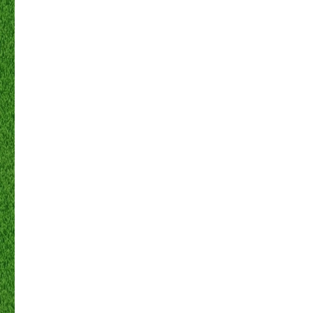
ナ
ビ
ゲ
ー
シ
ョ
ン