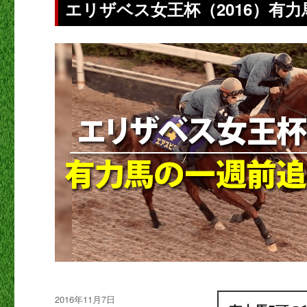
エリザベス女王杯（2016）有
投
2016年11月7日