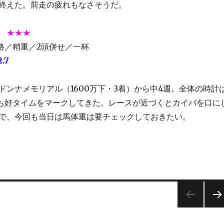
終えた。前走の疲れもなさそうだ。
★★★
坂路／稍重／2頭併せ／一杯
2.7
ドンナメモリアル（1600万下・3着）から中4週。全体の時計
.7も好タイムをマークしてきた。レースが近づくとカイバを口に
で、今回も当日は馬体重は要チェックしておきたい。
次の
ペー