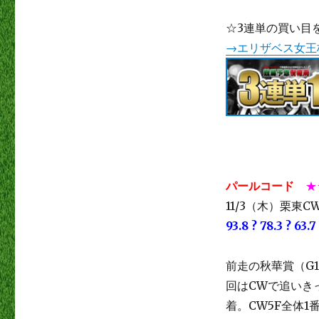
☆3連単の買い目
→エリザベス女王
パールコード
★
11/3（木）栗東
93.8 ? 78.3 ? 63.7 
前走の秋華賞（G
回はCWで追いき
着。CW5F全体