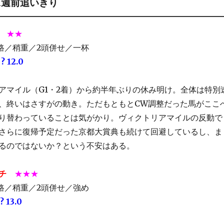
1週前追いきり
★★
坂路／稍重／2頭併せ／一杯
 ? 12.0
アマイル（G1・2着）から約半年ぶりの休み明け。全体は特別
、終いはさすがの動き。ただもともとCW調整だった馬がここ
り替わっていることは気がかり。ヴィクトリアマイルの反動で
さらに復帰予定だった京都大賞典も続けて回避しているし、ま
るのではないか？という不安はある。
チ
★★★
坂路／稍重／2頭併せ／強め
 ? 13.0