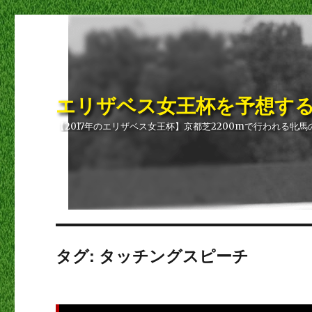
エリザベス女王杯を予想する
【2017年のエリザベス女王杯】京都芝2200mで行われる
タグ: タッチングスピーチ