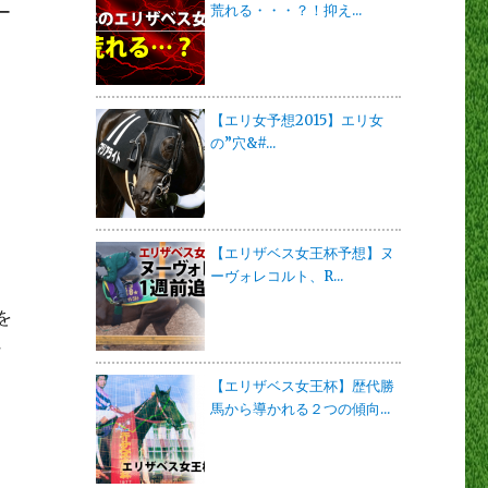
荒れる・・・？！抑え...
ー
う
【エリ女予想2015】エリ女
の”穴&#...
【エリザベス女王杯予想】ヌ
ーヴォレコルト、R...
を
好
【エリザベス女王杯】歴代勝
馬から導かれる２つの傾向...