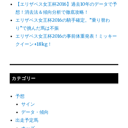
【エリザベス女王杯2016】過去10年のデータで予
想！消去法＆傾向分析で徹底攻略！
エリザベス女王杯2016の騎手確定。”乗り替わ
り”で挑んだ馬は不振
エリザベス女王杯2016の事前体重発表！ミッキー
クイーン+18kg！
カテゴリー
予想
サイン
データ・傾向
出走予定馬
オッズ