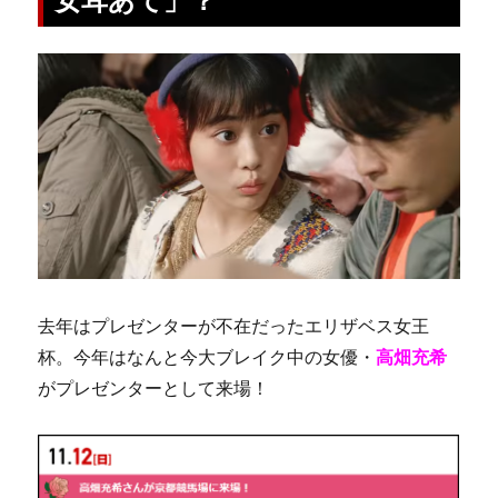
去年はプレゼンターが不在だったエリザベス女王
杯。今年はなんと今大ブレイク中の女優・
高畑充希
がプレゼンターとして来場！