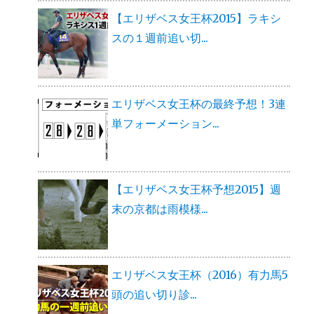
【エリザベス女王杯2015】ラキシ
スの１週前追い切...
エリザベス女王杯の最終予想！3連
単フォーメーション...
【エリザベス女王杯予想2015】週
末の京都は雨模様...
エリザベス女王杯（2016）有力馬5
頭の追い切り診...