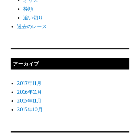
枠順
追い切り
過去のレース
アーカイブ
2017年11月
2016年11月
2015年11月
2015年10月